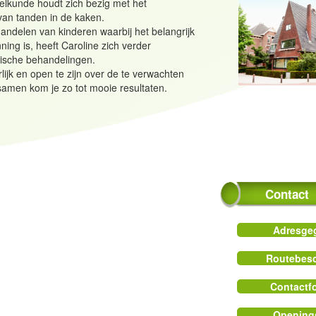
eelkunde houdt zich bezig met het
van tanden in de kaken.
handelen van kinderen waarbij het belangrijk
ning is, heeft Caroline zich verder
tische behandelingen.
rlijk en open te zijn over de te verwachten
samen kom je zo tot mooie resultaten.
Contact
Adresge
Routebesc
Contactfo
Opening