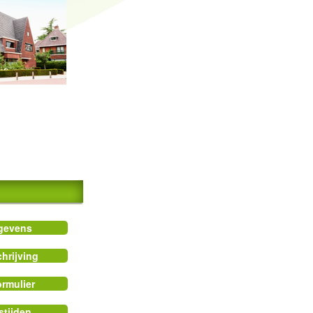
gevens
hrijving
rmulier
stijden