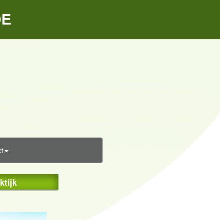
DE
t
ktijk